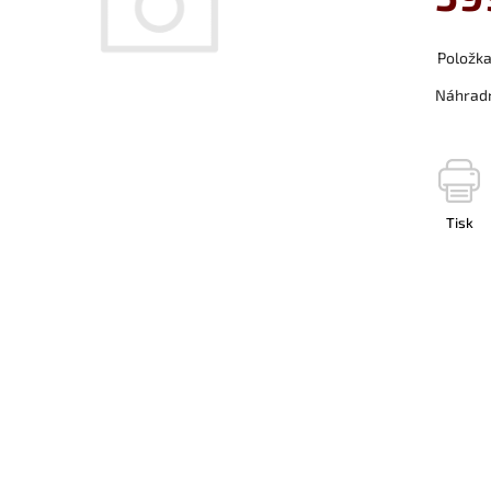
Položk
Náhradn
Tisk