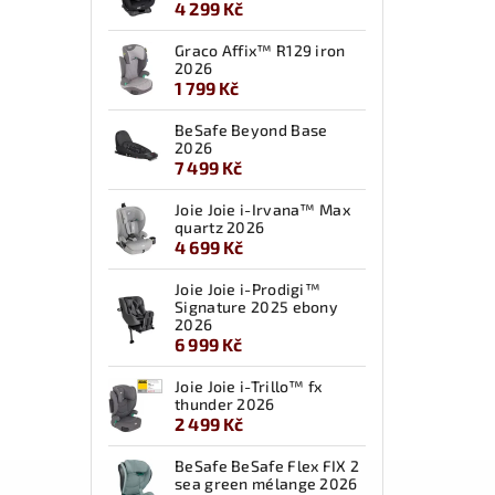
4 299 Kč
Graco Affix™ R129 iron
2026
1 799 Kč
BeSafe Beyond Base
2026
7 499 Kč
Joie Joie i-Irvana™ Max
quartz 2026
4 699 Kč
Joie Joie i-Prodigi™
Signature 2025 ebony
2026
6 999 Kč
Joie Joie i-Trillo™ fx
thunder 2026
2 499 Kč
BeSafe BeSafe Flex FIX 2
sea green mélange 2026