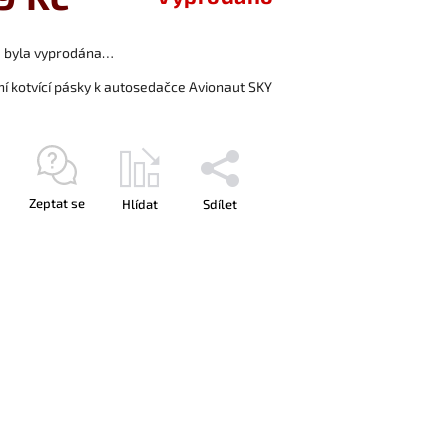
a byla vyprodána…
í kotvící pásky k autosedačce Avionaut SKY
Zeptat se
Hlídat
Sdílet