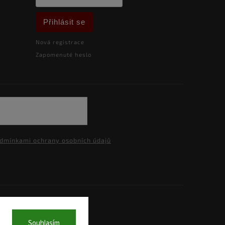
Přihlásit se
Nová registrace
Zapomenuté heslo
dmínkami ochrany osobních údajů
a.
Souhlasím