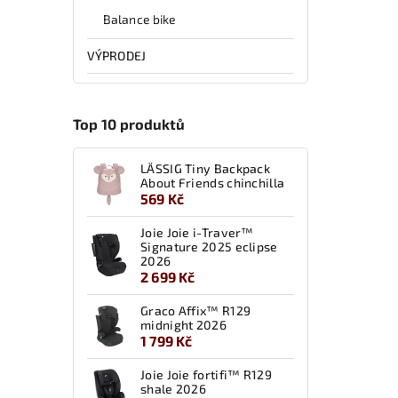
Balance bike
VÝPRODEJ
Top 10 produktů
LÄSSIG Tiny Backpack
About Friends chinchilla
569 Kč
Joie Joie i-Traver™
Signature 2025 eclipse
2026
2 699 Kč
Graco Affix™ R129
midnight 2026
1 799 Kč
Joie Joie fortifi™ R129
shale 2026