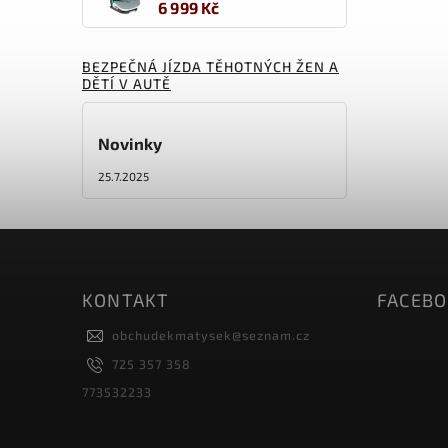
6 999 Kč
BEZPEČNÁ JÍZDA TĚHOTNÝCH ŽEN A
DĚTÍ V AUTĚ
Novinky
25.7.2025
KONTAKT
FACEB
obchudekmatysek
@
seznam.cz
725 357 358
773532233