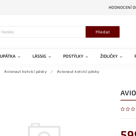
HODNOCENÍ 
Hledat
OUPÁTKA
LÄSSIG
POSTÝLKY
ŽIDLIČKY
/
Avionaut kotvící pásky
/
Avionaut kotvící pásky
AVI
59