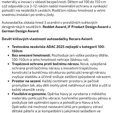
materiály a inovaci v oblasti bezpečnosti. Dětem od 100 do 150 cm
což odpovídá cca 3-12 rokům nabízí maximální ochranu a vynikající
pohodlí i na nejdelších cestách. Rodičům nízkou hmotnost a velmi
snadnou instalaci po směru jízdy.
Autosedačka získala hned 3 ocenění v prestižních světových
designérských soutěžích.
Reddot Award,
iF Product Design Award
a
German Design Award.
Devět klíčových vlastností autosedačky Recaro Axion1:
Testována nezávisle ADAC 2025 nejlepší v kategorii 100-
150cm
Bez omezení hmotnosti.
Rozhoduje jen výška postavy dítěte,
100-150cm a jeho hmotnost nehraje žádnou roli.
Trapézová ochrana proti bočnímu nárazu.
Nová, vylepšená
ochrana proti bočnímu nárazu s inovativní trapézovou
konstrukcí a buněčnou strukturou pohlcující energii nárazu
zvyšuje stabilitu a účinně snižuje zatížení způsobené nárazem.
Prostor na sezení.
Každý centimetr prostoru je pečlivě
promyšlen tak, aby děti mohly plně natáhnout svá těla a užít si
každý okamžik cesty.
Flexibilní ergonomie.
Opěrka hlavy je vyrobena z měkkého
materiálu pohlcujícího vibrace, tvořeného paměťovou pěnou a
poskytuje tak optimální oporu a pohodlí pro hlavu a krk.
Opěradlo má možnost nastavení úhlů pro podporu zdraví
dětské páteře a je kompatibilní s jakýmkoli sedadlem ve