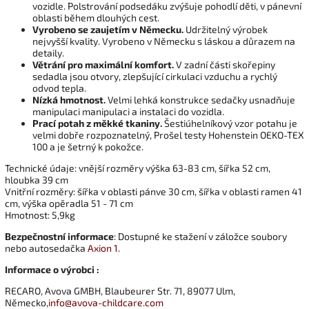
vozidle. Polstrování podsedáku zvýšuje pohodlí děti, v pánevní
oblasti během dlouhých cest.
Vyrobeno se zaujetím v Německu.
Udržitelný výrobek
nejvyšší kvality. Vyrobeno v Německu s láskou a důrazem na
detaily.
Větrání pro maximální komfort.
V zadní části skořepiny
sedadla jsou otvory, zlepšující cirkulaci vzduchu a rychlý
odvod tepla.
Nízká hmotnost.
Velmi lehká konstrukce sedačky usnadňuje
manipulaci manipulaci a instalaci do vozidla.
Prací potah z měkké tkaniny.
Šestiúhelníkový vzor potahu je
velmi dobře rozpoznatelný, Prošel testy Hohenstein OEKO-TEX
100 a je šetrný k pokožce.
Technické údaje: vnější rozměry výška 63-83 cm, šířka 52 cm,
hloubka 39 cm
Vnitřní rozměry: šířka v oblasti pánve 30 cm, šířka v oblasti ramen 41
cm, výška opěradla 51 - 71 cm
Hmotnost: 5,9kg
Bezpečnostní informace
: Dostupné ke stažení v záložce soubory
nebo autosedačka
Axion 1
.
Informace o výrobci :
RECARO, Avova GMBH, Blaubeurer Str. 71, 89077 Ulm,
Německo,
info@avova-childcare.com