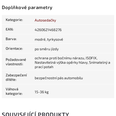
Doplňkové parametry
Kategorie
:
Autosedačky
EAN
:
4260621468276
Barva
:
modré, tyrkysové
Orientace
:
po směru jízdy
ochrana proti bočnímu nárazu, ISOFIX,
Požadované
Nastavitelná výška opěrky hlavy, Snímatelný a
vlastnosti
:
prací potah
Zabezpečení
bezpečnostní pás automobilu
dítěte
:
Váhová
15-36 kg
kategorie
:
SOUVISEJÍCÍ PRODUKTY