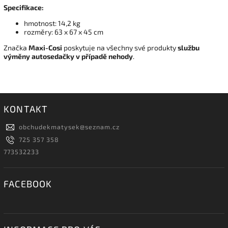
Specifikace:
hmotnost: 14,2 kg
rozměry: 63 x 67 x 45 cm
Značka
Maxi-Cosi
poskytuje na všechny své produkty
službu
výměny
autosedačky v případě nehody
.
KONTAKT
obchudekmatysek
@
seznam.cz
725 357 358
773532233
FACEBOOK