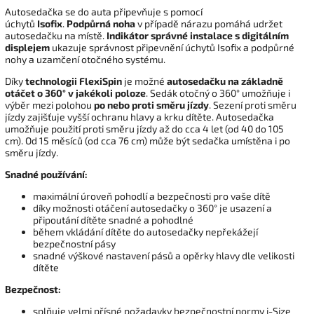
Autosedačka se do auta připevňuje s pomocí
úchytů
Isofix
.
Podpůrná noha
v případě nárazu pomáhá udržet
autosedačku na místě.
Indikátor správné instalace s digitálním
displejem
ukazuje správnost připevnění úchytů Isofix a podpůrné
nohy a uzamčení otočného systému.
Díky
technologii FlexiSpin
je možné
autosedačku na základně
otáčet o 360° v jakékoli poloze
. Sedák otočný o 360° umožňuje i
výběr mezi polohou
po nebo proti směru jízdy
. Sezení proti směru
jízdy zajišťuje vyšší ochranu hlavy a krku dítěte. Autosedačka
umožňuje použití proti směru jízdy až do cca 4 let (od 40 do 105
cm). Od 15 měsíců (od cca 76 cm) může být sedačka umístěna i po
směru jízdy.
Snadné používání:
maximální úroveň pohodlí a bezpečnosti pro vaše dítě
díky možnosti otáčení autosedačky o 360° je usazení a
připoutání dítěte snadné a pohodlné
během vkládání dítěte do autosedačky nepřekážejí
bezpečnostní pásy
snadné výškové nastavení pásů a opěrky hlavy dle velikosti
dítěte
Bezpečnost:
splňuje velmi přísné požadavky bezpečnostní normy i-Size