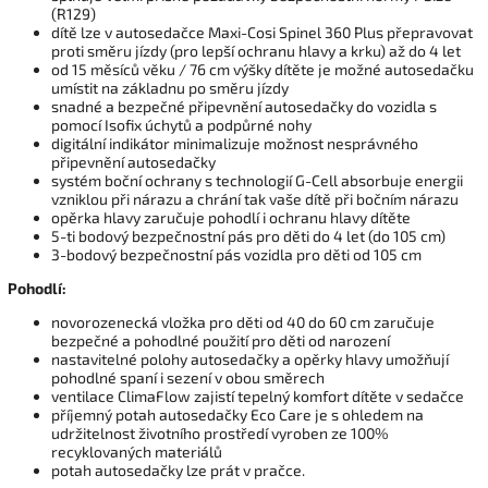
(R129)
dítě lze v autosedačce Maxi-Cosi Spinel 360 Plus přepravovat
proti směru jízdy (pro lepší ochranu hlavy a krku) až do 4 let
od 15 měsíců věku / 76 cm výšky dítěte je možné autosedačku
umístit na základnu po směru jízdy
snadné a bezpečné připevnění autosedačky do vozidla s
pomocí Isofix úchytů a podpůrné nohy
digitální indikátor minimalizuje možnost nesprávného
připevnění autosedačky
systém boční ochrany s technologií G-Cell absorbuje energii
vzniklou při nárazu a chrání tak vaše dítě při bočním nárazu
opěrka hlavy zaručuje pohodlí i ochranu hlavy dítěte
5-ti bodový bezpečnostní pás pro děti do 4 let (do 105 cm)
3-bodový bezpečnostní pás vozidla pro děti od 105 cm
Pohodlí:
novorozenecká vložka pro děti od 40 do 60 cm zaručuje
bezpečné a pohodlné použití pro děti od narození
nastavitelné polohy autosedačky a opěrky hlavy umožňují
pohodlné spaní i sezení v obou směrech
ventilace ClimaFlow zajistí tepelný komfort dítěte v sedačce
příjemný potah autosedačky Eco Care je s ohledem na
udržitelnost životního prostředí vyroben ze 100%
recyklovaných materiálů
potah autosedačky lze prát v pračce.