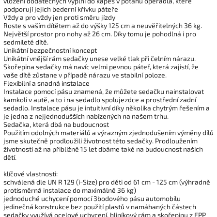
vložení dodatečných výplní do kapes v potahu opěradla, které
podporují jejich bederní křivku páteře
Vždy a pro vždy jen proti směru jízdy
Roste s vaším dítětem až do výšky 125 cm a neuvěřitelných 36 kg.
Největší prostor pro nohy až 26 cm. Díky tomu je pohodlná i pro
sedmileté dítě.
Unikátní bezpečnostní koncept
Unikátní vnější rám sedačky unese velké tlak při čelním nárazu.
Skořepina sedačky má navíc velmi pevnou páteř, která zajistí, že
vaše dítě zůstane v případě nárazu ve stabilní poloze.
Flexibilní a snadná instalace
Instalace pomocí pásu znamená, že můžete sedačku nainstalovat
kamkoli v autě, a to i na sedadlo spolujezdce a prostřední zadní
sedadlo. Instalace pásu je intuitivní díky několika chytrým řešením a
je jedna z nejjednodušších nabízených na našem trhu.
Sedačka, která dbá na budoucnost
Použitím odolných materiálů a výrazným zjednodušením výměny dílů
jsme skutečně prodloužili životnost této sedačky. Prodloužením
životnosti až na přibližně 15 let dbáme také na budoucnost našich
dětí.
klíčové vlastnosti:
schválená dle UN R 129 (i-Size) pro děti od 61 cm - 125 cm (výhradně
protisměrná instalace do maximálně 36 kg)
jednoduché uchycení pomocí 3bodového pásu automobilu
jedinečná konstrukce bez použití plastů v namáhaných částech
sedačky využívá ocelové uchycení, hliníkový rám a skořepinu z EPP