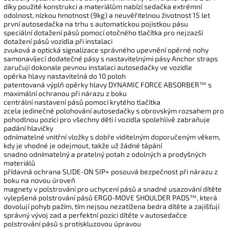
díky použité konstrukci a materiálům nabízí sedačka extrémní
odolnost, nízkou hmotnost (9kg) a neuvěřitelnou životnost 15 let
první autosedačka na trhu s automatickou pojistkou pásu
speciální dotažení pásů pomocí otočného tlačítka pro nejzazší
dotažení pásů vozidla při instalaci
zvuková a optická signalizace správného upevnění opěrné nohy
samonavíjecí dodatečné pásy s nastavitelnými pásy Anchor straps
zaručují dokonale pevnou instalaci autosedačky ve vozidle
opěrka hlavy nastavitelná do 10 poloh
patentovaná výplň opěrky hlavy DYNAMIC FORCE ABSORBER™ s
maximální ochranou při nárazu z boku
centrální nastavení pásů pomocí krytého tlačítka
zcela jedinečné polohování autosedačky s obrovským rozsahem pro
pohodlnou pozici pro všechny děti i vozidla spolehlivě zabraňuje
padání hlavičky
odnímatelné vnitřní vložky s dobře viditelným doporučeným věkem,
kdy je vhodné je odejmout, takže už žádné tápání
snadno odnímatelný a pratelný potah z odolných a prodyšných
materiálů
přídavná ochrana SLIDE-ON SIP+ posouvá bezpečnost při nárazu z
boku na novou úroveň
magnety v polstrování pro uchycení pásů a snadné usazování dítěte
vylepšená polstrování pásů ERGO-MOVE SHOULDER PADS™, která
dovolují pohyb pažím, tím nejsou nezatížena bedra dítěte a zajišťují
správný vývoj zad a perfektní pozici dítěte v autosedačce
polstrování pásů s protiskluzovou úpravou