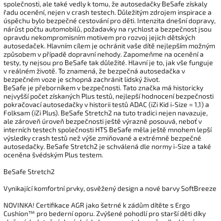
společnosti, ale také vedly k tomu, že autosedačky BeSafe získaly
řadu ocenění, nejen v crash testech. Důležitým zdrojem inspirace a
úspěchu bylo bezpečné cestování pro děti. Intenzita dnešní dopravy,
nárůst počtu automobilů, požadavky na rychlost a bezpečnost jsou
opravdu nekompromisním motivem pro rozvoj jejich dětských
autosedaček. Hlavním cílem je ochránit vaše dítě nejlepším možným
způsobem v případě dopravní nehody. Zapomeňme na ocenění a
testy, ty nejsou pro BeSafe tak důležité. Hlavní je to, jak vše funguje
v reálném životě. To znamená, že bezpečná autosedačka v
bezpečném voze je schopná zachránit lidský život.
BeSafe je přeborníkem v bezpečnosti. Tato značka má historicky
nejvyšší počet získaných Plus testů, nejlepší hodnocení bezpečnosti
pokračovací autosedačky v historii testů ADAC (iZi Kid i-Size = 1,1) a
Folksam (iZi Plus). BeSafe Stretch2 na tuto tradici nejen navazuje,
ale zároveň úroveň bezpečnosti ještě výrazně posouvá, neboť v
interních testech společnosti HTS BeSafe měla ještě mnohem lepší
výsledky crash testů než výše zmiňované a extrémně bezpečné
autosedačky. BeSafe Stretch2 je schválená dle normy i-Size a také
oceněna švédským Plus testem.
BeSafe Stretch2
Vynikající komfortní prvky, osvěžený design a nové barvy SoftBreeze
NOVINKA! Certifikace AGR jako šetrné k zádům dítěte s Ergo
Cushion™ pro bederní oporu. Zvýšené pohodlí pro starší děti díky