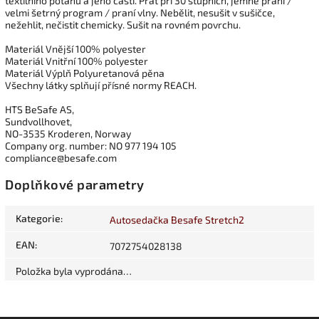
textilního potahu a jeho částí. Prát při 30 stupních, jemné praní /
velmi šetrný program / praní vlny. Nebělit, nesušit v sušičce,
nežehlit, nečistit chemicky. Sušit na rovném povrchu.
Materiál Vnější 100% polyester
Materiál Vnitřní 100% polyester
Materiál Výplň Polyuretanová pěna
Všechny látky splňují přísné normy REACH.
HTS BeSafe AS,
Sundvollhovet,
NO-3535 Kroderen, Norway
Company org. number: NO 977 194 105
compliance@besafe.com
Doplňkové parametry
Kategorie
:
Autosedačka Besafe Stretch2
EAN
:
7072754028138
Položka byla vyprodána…