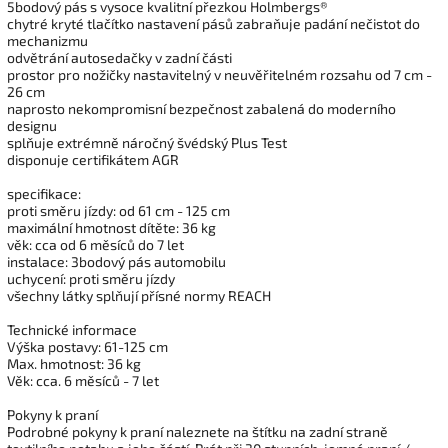
5bodový pás s vysoce kvalitní přezkou Holmbergs®
chytré kryté tlačítko nastavení pásů zabraňuje padání nečistot do
mechanizmu
odvětrání autosedačky v zadní části
prostor pro nožičky nastavitelný v neuvěřitelném rozsahu od 7 cm -
26 cm
naprosto nekompromisní bezpečnost zabalená do moderního
designu
splňuje extrémně náročný švédský Plus Test
disponuje certifikátem AGR
specifikace:
proti směru jízdy: od 61 cm - 125 cm
maximální hmotnost dítěte: 36 kg
věk: cca od 6 měsíců do 7 let
instalace: 3bodový pás automobilu
uchycení: proti směru jízdy
všechny látky splňují přísné normy REACH
Technické informace
Výška postavy: 61-125 cm
Max. hmotnost: 36 kg
Věk: cca. 6 měsíců - 7 let
Pokyny k praní
Podrobné pokyny k praní naleznete na štítku na zadní straně