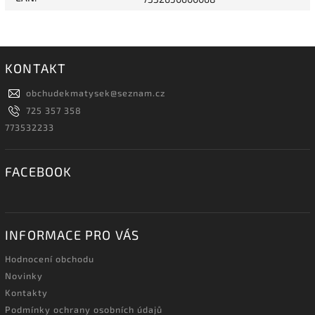
KONTAKT
obchudekmatysek
@
seznam.cz
725 357 358
773532233
FACEBOOK
INFORMACE PRO VÁS
Hodnocení obchodu
Novinky
Kontakty
Podmínky ochrany osobních údajů