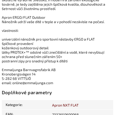
továrně, je tedy zajištěna jejich špičková kvalita, dlouhověkost a
šetrnost vůči životnímu prostředí.
Apron ERGO/FLAT Outdoor
Nánožník udrží vaše dítě v teple a v pohodlí nezávisle na počasí.
vlastnosti:
univerzální nánožník pro sportovní nástavby ERGO a FLAT
špičkové provedení
koženkový outdoorový detail
látky PROTEX+™ odolné vůči znečištění a vodě, které nevyšisují
ochrana před slunečním zářením 50+
postranní zipy pro snadný přístup k dítěti
Emmaljunga Barnvagnsfabrik AB
Kronobergsvägen 14
S-282 68 VITTSJÖ
email: online@emmaljunga.com
Doplňkové parametry
Kategorie
:
Apron NXT FLAT
EAN
:
7332650600068