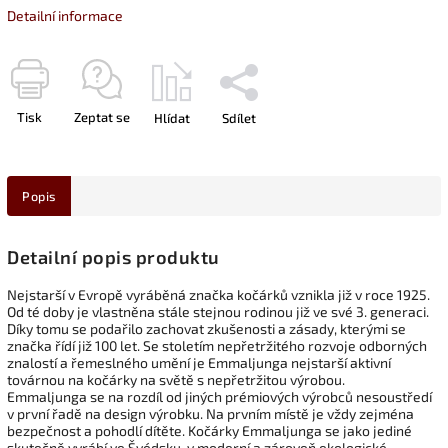
Detailní informace
Tisk
Zeptat se
Hlídat
Sdílet
Popis
Detailní popis produktu
Nejstarší v Evropě vyráběná značka kočárků vznikla již v roce 1925.
Od té doby je vlastněna stále stejnou rodinou již ve své 3. generaci.
Díky tomu se podařilo zachovat zkušenosti a zásady, kterými se
značka řídí již 100 let. Se stoletím nepřetržitého rozvoje odborných
znalostí a řemeslného umění je Emmaljunga nejstarší aktivní
továrnou na kočárky na světě s nepřetržitou výrobou.
Emmaljunga se na rozdíl od jiných prémiových výrobců nesoustředí
v první řadě na design výrobku. Na prvním místě je vždy zejména
bezpečnost a pohodlí dítěte. Kočárky Emmaljunga se jako jediné
skutečně vyrábí ve Švédsku, v moderní a zároveň ekologické