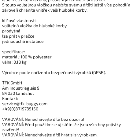
S touto volitelnou vložkou nabízíte svému dítěti ještě více pohodlí a
zároveň chráníte vnitřek vaší hluboké korby.
klíčové vlastnosti:
volitelná vložka do hluboké korby
prodyšná
lze prát v pračce
jednoduchá instalace
specifikace:
materiál: 100 % polyester
váha: 0,18 kg
Výrobce podle nařízení o bezpečnosti výrobků (GPSR).
TFK GmbH
Am Industriegleis 9
84030 Landshut
Kontakt:
service@tfk-buggy.com
+49(0)8719735150
VAROVÁNÍ: Nenechávejte dítě bez dozoru!
VAROVÁNÍ: Před použitím se ujistěte, že jsou všechny pojistky
zavřené!
VAROVÁNÍ: Nenechávejte dítě hrát si s výrobkem.