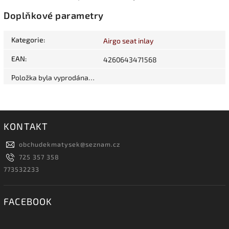
Doplňkové parametry
Kategorie
:
Airgo seat inlay
EAN
:
4260643471568
Položka byla vyprodána…
KONTAKT
obchudekmatysek
@
seznam.cz
725 357 358
773532233
FACEBOOK