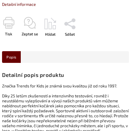
Detailní informace
Tisk
Zeptat se
Hlídat
Sdílet
Popis
Detailní popis produktu
Značka Trends for Kids je známá svou kvalitou již od roku 1997.
Díky 25 letům zkušeností a intenzivního testování, rovněž i
neustálému vylepšování a vývoji našich produktů vám můžeme
nabídnout perfektní kočárek jako pomocníka pro každou situaci,
který splní každý požadavek. Sportovně aktivní i outdoorově založení
rodiče v sortimentu tfk určitě naleznou přesně to, co hledají. Protože
naše kočárky jsou nepřekonatelné nejen při běžném převozu
vašeho miminka, či jednoduché procházky městem, ale i při sportu, v
lese, v členitém terénu, prostě v jakémkoliv prostředí.