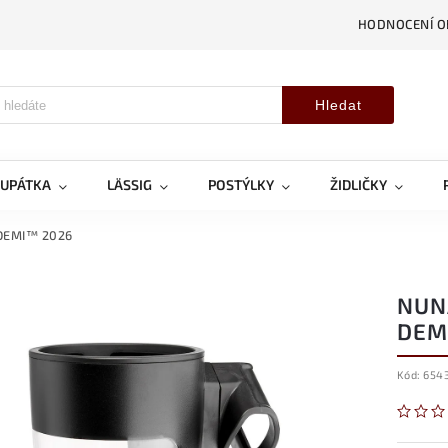
HODNOCENÍ 
Hledat
OUPÁTKA
LÄSSIG
POSTÝLKY
ŽIDLIČKY
DEMI™ 2026
NUN
DEM
Kód:
6543