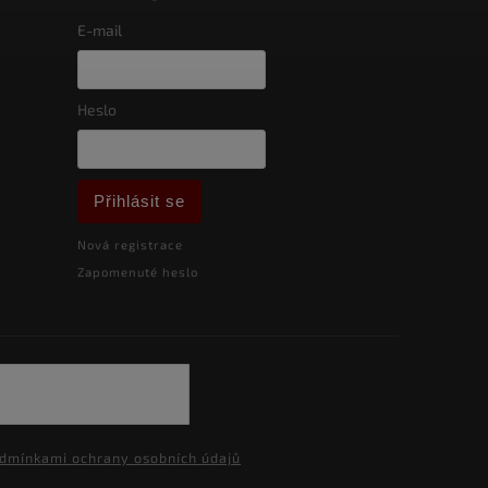
E-mail
Heslo
Přihlásit se
Nová registrace
Zapomenuté heslo
dmínkami ochrany osobních údajů