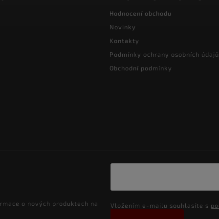
Hodnocení obchodu
Novinky
Kontakty
Podmínky ochrany osobních údajů
Obchodní podmínky
ormace o nových produktech na
Vložením e-mailu souhlasíte s
po