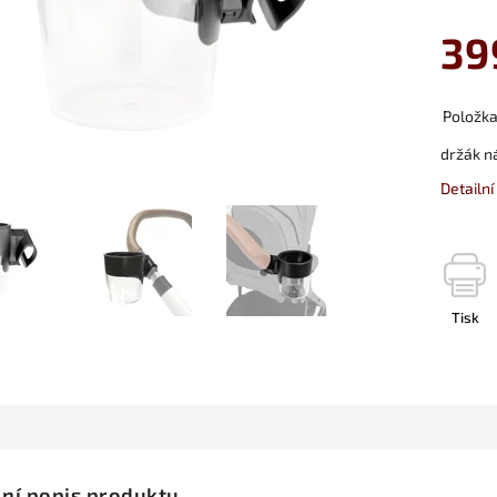
39
Položk
držák n
Detailn
Tisk
lní popis produktu