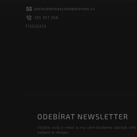
obchudekmatysek
@
seznam.cz
725 357 358
773532233
ODEBÍRAT NEWSLETTER
Vložte svůj e-mail a my vám budeme zasílat inf
našem e-shopu.