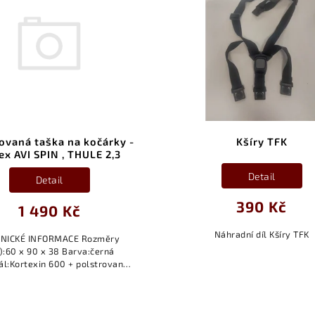
ovaná taška na kočárky -
Kšíry TFK
x AVI SPIN , THULE 2,3
Detail
Detail
390 Kč
1 490 Kč
Náhradní díl Kšíry TFK
ICKÉ INFORMACE Rozměry
):60 x 90 x 38 Barva:černá
ál:Kortexin 600 + polstrovaná
výplň