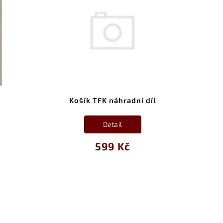
Košík TFK náhradní díl
Tfk 
Detail
599 Kč
adapt