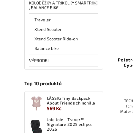
KOLOBĚŽKY A TŘIKOLKY SMARTRIKE
, BALANCE BIKE
Traveler
Xtend Scooter
Xtend Scooter Ride-on
Balance bike
Pevná pevná kola NXT90
Polstr
VÝPRODEJ
Cybe
Detail
Top 10 produktů
3 900 Kč
LÄSSIG Tiny Backpack
TECHN
About Friends chinchilla
(cm
569 Kč
Materi
Joie Joie i-Traver™
Signature 2025 eclipse
2026