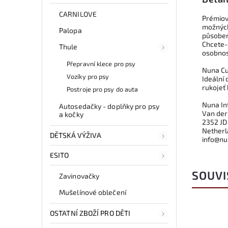
CARNILOVE
Prémiov
možných
Palopa
působen
Chcete-l
Thule
osobnost
Přepravní klece pro psy
Nuna C
Vozíky pro psy
Ideální
rukojeť
Postroje pro psy do auta
Nuna Int
Autosedačky - doplňky pro psy
Van der
a kočky
2352 JD
Netherl
DĚTSKÁ VÝŽIVA
info@n
ESITO
SOUVI
Zavinovačky
Mušelínové oblečení
OSTATNÍ ZBOŽÍ PRO DĚTI
Kód:
52363