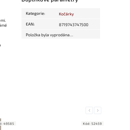
Kategorie
:
Kočárky
emi.
EAN
:
8719743747500
námé
Položka byla vyprodána…
a
Previous
Next
d:
49585
Kód:
52459