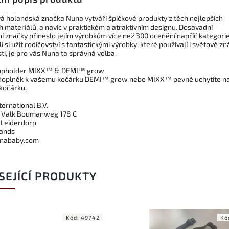
á holandská značka Nuna vytváří špičkové produkty z těch nejlepších
 materiálů, a navíc v praktickém a atraktivním designu. Dosavadní
í značky přineslo jejím výrobkům více než 300 ocenění napříč kategori
i si užít rodičovství s fantastickými výrobky, které používají i světově z
i, je pro vás Nuna ta správná volba.
upholder MIXX™ & DEMI™ grow
 doplněk k vašemu kočárku DEMI™ grow nebo MIXX™ pevně uchytíte n
 kočárku.
ernational B.V.
 Valk Boumanweg 178 C
 Leiderdorp
ands
unababy.com
SEJÍCÍ PRODUKTY
Kód:
49742
Kó