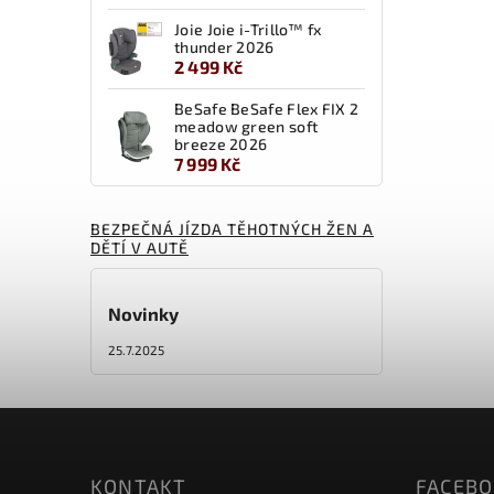
Joie Joie i-Trillo™ fx
thunder 2026
2 499 Kč
BeSafe BeSafe Flex FIX 2
meadow green soft
breeze 2026
7 999 Kč
BEZPEČNÁ JÍZDA TĚHOTNÝCH ŽEN A
DĚTÍ V AUTĚ
Novinky
25.7.2025
KONTAKT
FACEB