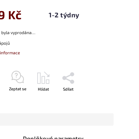
9 Kč
1-2 týdny
a byla vyprodána…
ápojů
í informace
Zeptat se
Hlídat
Sdílet
Doplňkové parametry