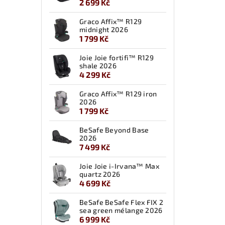
2 699 Kč
Graco Affix™ R129
midnight 2026
1 799 Kč
Joie Joie fortifi™ R129
shale 2026
4 299 Kč
Graco Affix™ R129 iron
2026
1 799 Kč
BeSafe Beyond Base
2026
7 499 Kč
Joie Joie i-Irvana™ Max
quartz 2026
4 699 Kč
BeSafe BeSafe Flex FIX 2
sea green mélange 2026
6 999 Kč