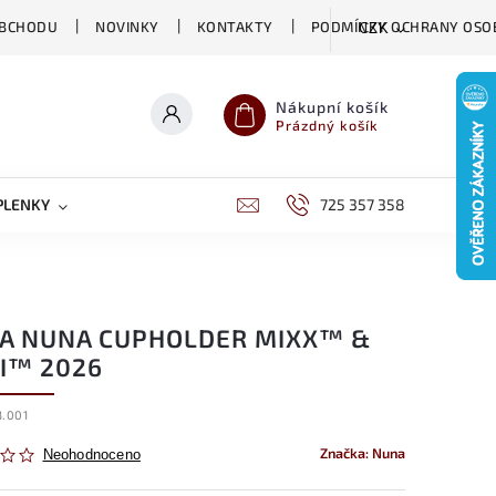
OBCHODU
NOVINKY
KONTAKTY
PODMÍNKY OCHRANY OSO
CZK
Nákupní košík
Prázdný košík
PLENKY
CHOVATELSKÉ POTŘEBY
725 357 358
DĚTSKÁ VÝŽIVA
A NUNA CUPHOLDER MIXX™ &
I™ 2026
.001
Značka:
Nuna
Neohodnoceno