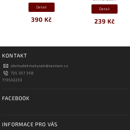
Detail
Detail
390 Kč
239 Kč
KONTAKT
obchudekmatysek
@
seznam.cz
725 357 358
773532233
FACEBOOK
INFORMACE PRO VÁS