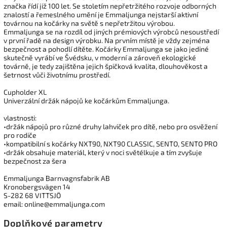
značka řídí již 100 let. Se stoletím nepřetržitého rozvoje odborných
znalostí a řemeslného umění je Emmaljunga nejstarší aktivní
továrnou na kočárky na světě s nepřetržitou výrobou.
Emmaljunga se na rozdíl od jiných prémiových výrobců nesoustředí
v první řadě na design výrobku. Na prvním místě je vždy zejména
bezpečnost a pohodlí dítěte. Kočárky Emmaljunga se jako jediné
skutečně vyrábí ve Švédsku, v moderní a zároveň ekologické
továrně, je tedy zajištěna jejich špičková kvalita, dlouhověkost a
šetrnost vůči životnímu prostředí.
Cupholder XL
Univerzální držák nápojů ke kočárkům Emmaljunga.
vlastnosti:
•držák nápojů pro různé druhy lahviček pro dítě, nebo pro osvěžení
pro rodiče
•kompatibilní s kočárky NXT90, NXT90 CLASSIC, SENTO, SENTO PRO
•držák obsahuje materiál, který v noci světélkuje a tím zvyšuje
bezpečnost za šera
Emmaljunga Barnvagnsfabrik AB
Kronobergsvägen 14
S-282 68 VITTSJÖ
email: online@emmaljunga.com
Doplňkové parametry