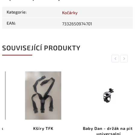
Kategorie
:
Kočárky
EAN
:
7332650974701
SOUVISEJÍCÍ PRODUKTY
Previous
Next
Kšíry TFK
Baby Dan - držák na pití
universalní