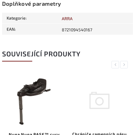
Doplňkové parametry
Kategorie
:
ARRA
EAN
:
8721094540167
SOUVISEJÍCÍ PRODUKTY
Previous
Next
Chrániče ramenních pásu
Boční o
una BASE™ curv