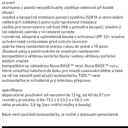
úroveň
skořepina z plastů nejvyšší kvality zajišťuje odolnost při každé
situaci
snadná a bezpečná instalace pomocí systému ISOFIX a velmi dobře
viditelných indikátorů potvrzující správnost instalace
vložka pro novorozence udržuje dítě v pohodlí a bezpečí, snadno ji
lze odebrat, jakmile z ní ratolest vyroste
rozměrná, sklopná a vyjímatelná bouda s ochranou UPF 50+ snadno
ochrání malé cestovatele před ostrým sluncem
opěrka hlavy nastavitelná jednou rukou do jedné z 10 pozic
3bodové pásy s polstrováním se snadným nastavením
kompatibilní s většinou kočárků Nuna i velkou většinou kočárků
dalších značek
kompatibilní se základnou Nuna BASE™ next, Nuna BASE™ curv,
které umožňují natočení do boku pro snazší usazování dítěte a také
na ně lze nasadit pokračující autosedačku TODL™ next
autosedačka je schválená pro leteckou přepravu
specifikace:
doporučené používání: od narození do 13 kg, od 40 do 87 cm
rozměry produktu: d 64-73,5 x š 43,5 x v 58,5 cm
váha produktu: 3,8 kg (bez vnitřní vložky a boudy)
Báze není součástí autosedačky, je nutné ji dokoupit samostatně.