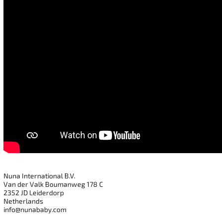
Nuna International B.V.
Van der Valk Boumanweg 178 C
2352 JD Leiderdorp
Netherlands
info@nunababy.com