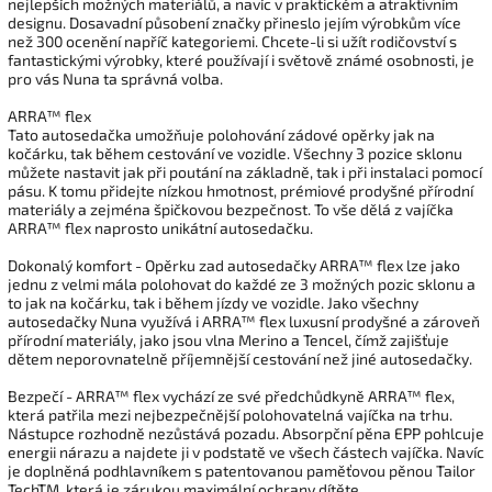
nejlepších možných materiálů, a navíc v praktickém a atraktivním
designu. Dosavadní působení značky přineslo jejím výrobkům více
než 300 ocenění napříč kategoriemi. Chcete-li si užít rodičovství s
fantastickými výrobky, které používají i světově známé osobnosti, je
pro vás Nuna ta správná volba.
ARRA™ flex
Tato autosedačka umožňuje polohování zádové opěrky jak na
kočárku, tak během cestování ve vozidle. Všechny 3 pozice sklonu
můžete nastavit jak při poutání na základně, tak i při instalaci pomocí
pásu. K tomu přidejte nízkou hmotnost, prémiové prodyšné přírodní
materiály a zejména špičkovou bezpečnost. To vše dělá z vajíčka
ARRA™ flex naprosto unikátní autosedačku.
Dokonalý komfort - Opěrku zad autosedačky ARRA™ flex lze jako
jednu z velmi mála polohovat do každé ze 3 možných pozic sklonu a
to jak na kočárku, tak i během jízdy ve vozidle. Jako všechny
autosedačky Nuna využívá i ARRA™ flex luxusní prodyšné a zároveň
přírodní materiály, jako jsou vlna Merino a Tencel, čímž zajišťuje
dětem neporovnatelně příjemnější cestování než jiné autosedačky.
Bezpečí - ARRA™ flex vychází ze své předchůdkyně ARRA™ flex,
která patřila mezi nejbezpečnější polohovatelná vajíčka na trhu.
Nástupce rozhodně nezůstává pozadu. Absorpční pěna EPP pohlcuje
energii nárazu a najdete ji v podstatě ve všech částech vajíčka. Navíc
je doplněná podhlavníkem s patentovanou paměťovou pěnou Tailor
TechTM, která je zárukou maximální ochrany dítěte.