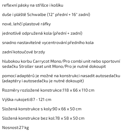
reflexní pásky na stříšce i košíku
duše i pláště Schwalbe (12" přední + 16" zadní)
nové, lehčí plastové ráfky
jednotlivě odpružená kola (přední + zadní)
snadno nastavitelné vycentrování předního kola
zadní kotoučové brzdy
hlubokou korbu Carrycot Mono/Pro combi unit nebo sportovní
sedačku Stroller seat unit Mono/Pro je nutné dokoupit
pomocí adaptérů je možné na konstrukci nasadit autosedačku
(adaptéry i autosedačku je nutné dokoupit)
Rozměry rozložené konstrukce:118 x 66 x 110 cm
Výška rukojeti:87 - 121 cm
Složená konstrukce s koly:90 x 66 x 50 cm
Složená konstrukce bez kol:78 x 58 x 50 cm
Nosnost:27 kg