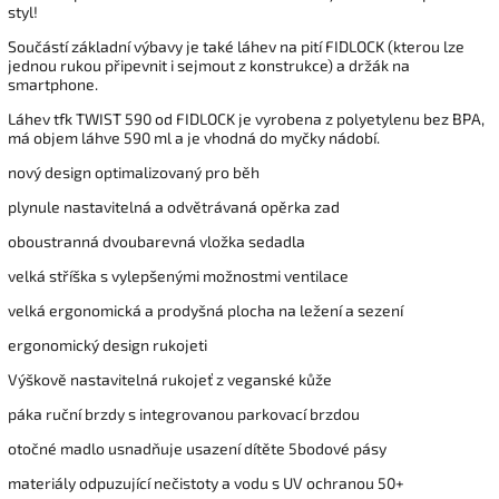
styl!
Součástí základní výbavy je také láhev na pití FIDLOCK (kterou lze
jednou rukou připevnit i sejmout z konstrukce) a držák na
smartphone.
Láhev tfk TWIST 590 od FIDLOCK je vyrobena z polyetylenu bez BPA,
má objem láhve 590 ml a je vhodná do myčky nádobí.
nový design optimalizovaný pro běh
plynule nastavitelná a odvětrávaná opěrka zad
oboustranná dvoubarevná vložka sedadla
velká stříška s vylepšenými možnostmi ventilace
velká ergonomická a prodyšná plocha na ležení a sezení
ergonomický design rukojeti
Výškově nastavitelná rukojeť z veganské kůže
páka ruční brzdy s integrovanou parkovací brzdou
otočné madlo usnadňuje usazení dítěte 5bodové pásy
materiály odpuzující nečistoty a vodu s UV ochranou 50+