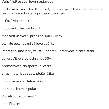
Váha 14,9 se sportovní nástavbou
Korbička na kočárku tfk mono3, mono4 a proA byla v sedící poloze
testována a schválena pro sportovní využití.
klíčové vlastnosti:
hluboká korba combi unit
možnost uchycení proti i po směru jízdy
plynulé polohování zádové opěrky
impregnované látky zajišťují ochranu proti vodě a znečištění
velká stříška s UV ochranou 50+
přenastavení do sportovní verze
airgo materiál po celé ploše lůžka
5bodové nastavitelné pásy
jednoduchá manipulace
Použití od 0-36 měsíců
specifikace: