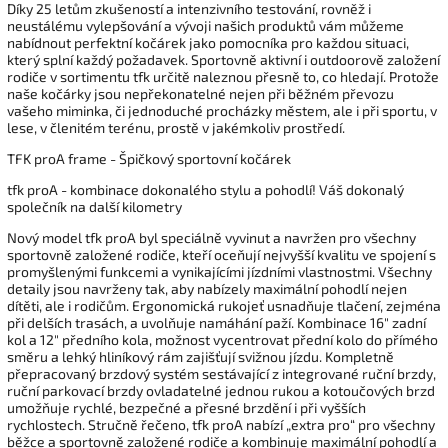
Díky 25 letům zkušeností a intenzivního testování, rovněž i
neustálému vylepšování a vývoji našich produktů vám můžeme
nabídnout perfektní kočárek jako pomocníka pro každou situaci,
který splní každý požadavek. Sportovně aktivní i outdoorově založení
rodiče v sortimentu tfk určitě naleznou přesně to, co hledají. Protože
naše kočárky jsou nepřekonatelné nejen při běžném převozu
vašeho miminka, či jednoduché procházky městem, ale i při sportu, v
lese, v členitém terénu, prostě v jakémkoliv prostředí.
TFK proA frame - Špičkový sportovní kočárek
tfk proA - kombinace dokonalého stylu a pohodlí! Váš dokonalý
společník na další kilometry
Nový model tfk proA byl speciálně vyvinut a navržen pro všechny
sportovně založené rodiče, kteří oceňují nejvyšší kvalitu ve spojení s
promyšlenými funkcemi a vynikajícími jízdními vlastnostmi. Všechny
detaily jsou navrženy tak, aby nabízely maximální pohodlí nejen
dítěti, ale i rodičům. Ergonomická rukojeť usnadňuje tlačení, zejména
při delších trasách, a uvolňuje namáhání paží. Kombinace 16" zadní
kol a 12" předního kola, možnost vycentrovat přední kolo do přímého
směru a lehký hliníkový rám zajišťují svižnou jízdu. Kompletně
přepracovaný brzdový systém sestávající z integrované ruční brzdy,
ruční parkovací brzdy ovladatelné jednou rukou a kotoučových brzd
umožňuje rychlé, bezpečné a přesné brzdění i při vyšších
rychlostech. Stručně řečeno, tfk proA nabízí „extra pro“ pro všechny
běžce a sportovně založené rodiče a kombinuje maximální pohodlí a