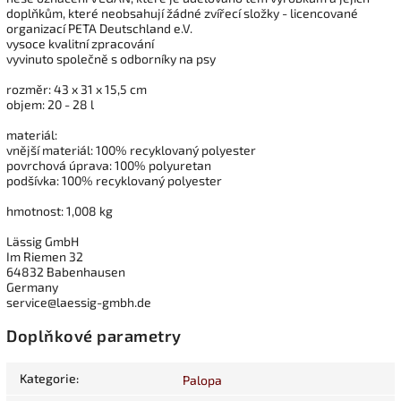
doplňkům, které neobsahují žádné zvířecí složky - licencované
organizací PETA Deutschland e.V.
vysoce kvalitní zpracování
vyvinuto společně s odborníky na psy
rozměr: 43 x 31 x 15,5 cm
objem: 20 - 28 l
materiál:
vnější materiál: 100% recyklovaný polyester
povrchová úprava: 100% polyuretan
podšívka: 100% recyklovaný polyester
hmotnost: 1,008 kg
Lässig GmbH
Im Riemen 32
64832 Babenhausen
Germany
service@laessig-gmbh.de
Doplňkové parametry
Kategorie
:
Palopa