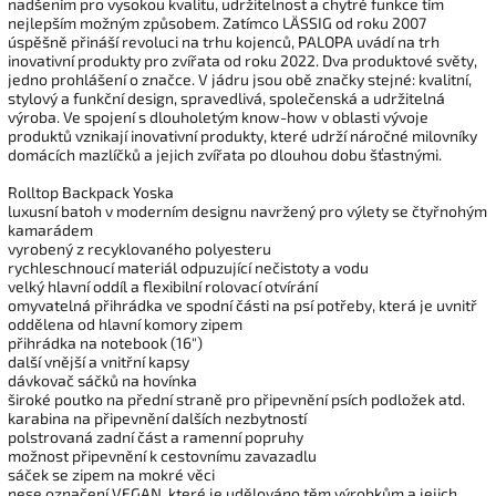
nadšením pro vysokou kvalitu, udržitelnost a chytré funkce tím
nejlepším možným způsobem. Zatímco LÄSSIG od roku 2007
úspěšně přináší revoluci na trhu kojenců, PALOPA uvádí na trh
inovativní produkty pro zvířata od roku 2022. Dva produktové světy,
jedno prohlášení o značce. V jádru jsou obě značky stejné: kvalitní,
stylový a funkční design, spravedlivá, společenská a udržitelná
výroba. Ve spojení s dlouholetým know-how v oblasti vývoje
produktů vznikají inovativní produkty, které udrží náročné milovníky
domácích mazlíčků a jejich zvířata po dlouhou dobu šťastnými.
Rolltop Backpack Yoska
luxusní batoh v moderním designu navržený pro výlety se čtyřnohým
kamarádem
vyrobený z recyklovaného polyesteru
rychleschnoucí materiál odpuzující nečistoty a vodu
velký hlavní oddíl a flexibilní rolovací otvírání
omyvatelná přihrádka ve spodní části na psí potřeby, která je uvnitř
oddělena od hlavní komory zipem
přihrádka na notebook (16")
další vnější a vnitřní kapsy
dávkovač sáčků na hovínka
široké poutko na přední straně pro připevnění psích podložek atd.
karabina na připevnění dalších nezbytností
polstrovaná zadní část a ramenní popruhy
možnost připevnění k cestovnímu zavazadlu
sáček se zipem na mokré věci
nese označení VEGAN, které je udělováno těm výrobkům a jejich