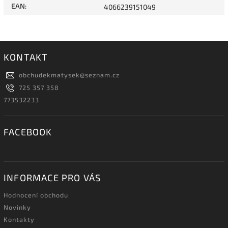
EAN
:
4066239151049
KONTAKT
obchudekmatysek
@
seznam.cz
725 357 358
773532233
FACEBOOK
INFORMACE PRO VÁS
Hodnocení obchodu
Novinky
Kontakty