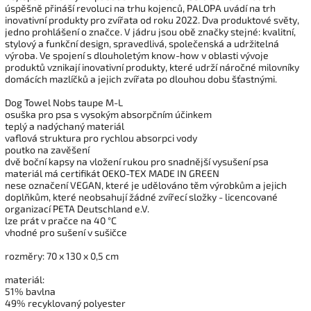
úspěšně přináší revoluci na trhu kojenců, PALOPA uvádí na trh
inovativní produkty pro zvířata od roku 2022. Dva produktové světy,
jedno prohlášení o značce. V jádru jsou obě značky stejné: kvalitní,
stylový a funkční design, spravedlivá, společenská a udržitelná
výroba. Ve spojení s dlouholetým know-how v oblasti vývoje
produktů vznikají inovativní produkty, které udrží náročné milovníky
domácích mazlíčků a jejich zvířata po dlouhou dobu šťastnými.
Dog Towel Nobs taupe M-L
osuška pro psa s vysokým absorpčním účinkem
teplý a nadýchaný materiál
vaflová struktura pro rychlou absorpci vody
poutko na zavěšení
dvě boční kapsy na vložení rukou pro snadnější vysušení psa
materiál má certifikát OEKO-TEX MADE IN GREEN
nese označení VEGAN, které je udělováno těm výrobkům a jejich
doplňkům, které neobsahují žádné zvířecí složky - licencované
organizací PETA Deutschland e.V.
lze prát v pračce na 40 °C
vhodné pro sušení v sušičce
rozměry: 70 x 130 x 0,5 cm
materiál:
51% bavlna
49% recyklovaný polyester