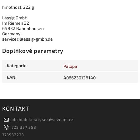
hmotnost: 222 g
Lässig GmbH
Im Riemen 32
64832 Babenhausen
Germany
service@laessig-gmbh.de
Doplňkové parametry
Kategorie
:
Palopa
EAN
:
4066239128140
KONTAKT
obchudekmatysek
@
seznam.cz
725 357 358
773532233