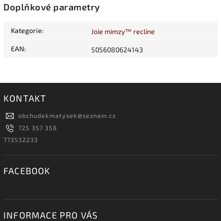
Doplňkové parametry
Kategorie
:
Joie mimzy™ recline
EAN
:
5056080624143
KONTAKT
obchudekmatysek
@
seznam.cz
725 357 358
773532233
FACEBOOK
INFORMACE PRO VÁS