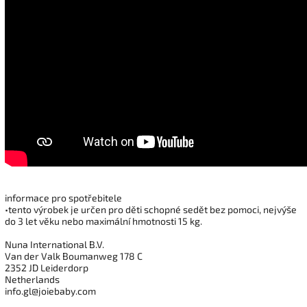
informace pro spotřebitele
•tento výrobek je určen pro děti schopné sedět bez pomoci, nejvýše
do 3 let věku nebo maximální hmotnosti 15 kg.
Nuna International B.V.
Van der Valk Boumanweg 178 C
2352 JD Leiderdorp
Netherlands
info.gl@joiebaby.com