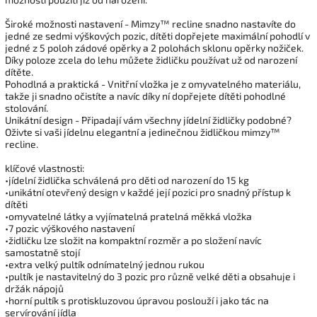
Široké možnosti nastavení - Mimzy™ recline snadno nastavíte do
jedné ze sedmi výškových pozic, dítěti dopřejete maximální pohodlí v
jedné z 5 poloh zádové opěrky a 2 polohách sklonu opěrky nožiček.
Díky poloze zcela do lehu můžete židličku používat už od narození
dítěte.
Pohodlná a praktická - Vnitřní vložka je z omyvatelného materiálu,
takže ji snadno očistíte a navíc díky ní dopřejete dítěti pohodlné
stolování.
Unikátní design - Připadají vám všechny jídelní židličky podobné?
Oživte si vaši jídelnu elegantní a jedinečnou židličkou mimzy™
recline.
klíčové vlastnosti:
•jídelní židlička schválená pro děti od narození do 15 kg
•unikátní otevřený design v každé její pozici pro snadný přístup k
dítěti
•omyvatelné látky a vyjímatelná pratelná měkká vložka
•7 pozic výškového nastavení
•židličku lze složit na kompaktní rozměr a po složení navíc
samostatně stojí
•extra velký pultík odnímatelný jednou rukou
•pultík je nastavitelný do 3 pozic pro různě velké děti a obsahuje i
držák nápojů
•horní pultík s protiskluzovou úpravou poslouží i jako tác na
servírování jídla