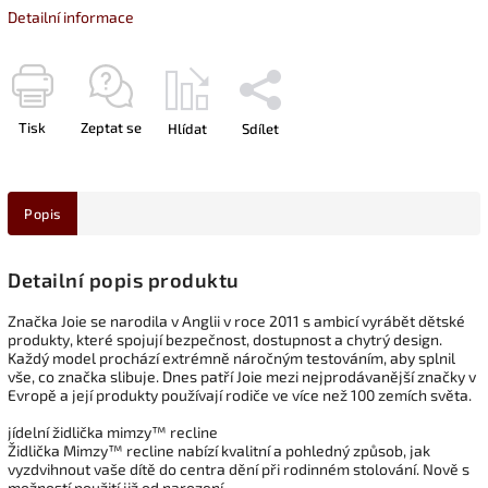
Detailní informace
Tisk
Zeptat se
Hlídat
Sdílet
Popis
Detailní popis produktu
Značka Joie se narodila v Anglii v roce 2011 s ambicí vyrábět dětské
produkty, které spojují bezpečnost, dostupnost a chytrý design.
Každý model prochází extrémně náročným testováním, aby splnil
vše, co značka slibuje. Dnes patří Joie mezi nejprodávanější značky v
Evropě a její produkty používají rodiče ve více než 100 zemích světa.
jídelní židlička mimzy™ recline
Židlička Mimzy™ recline nabízí kvalitní a pohledný způsob, jak
vyzdvihnout vaše dítě do centra dění při rodinném stolování. Nově s
možností použití již od narození.