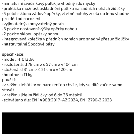
•miniaturní svačinkový pultík je vhodný i do myčky
•praktická možnost uskladnění pultíku na zadních nohách židličky
•5 poloh sklonu zádové opěrky, včetně polohy zcela do lehu vhodné
pro děti od narození
•vyjímatelný a omyvatelný potah
•3 pozice nastavení výšky opěrky nohou
•2 pozice sklonu opěrky nohou
•integrovaná kolečka v předních nohách pro snadný přesun židličky
•nastavitelné 5bodové pásy
specifikace:
•model: H1013DA
•rozložená: d 78 cm x š 57 cm x v 104 cm
•složená: d 31 cm x š 51 cm x v 120 cm
•hmotnost: 11 kg
použití:
•v režimu lehátka: od narození do chvíle, kdy se dítě začne samo
stavět
•v režimu jídelní židličky: od 6 do 36 měsíců
•schváleno dle: EN 14988:2017+A2:2024, EN 12790-2:2023